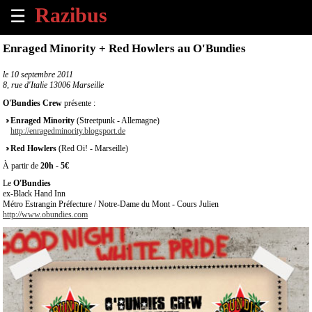
☰
×
Enraged Minority + Red Howlers au O'Bundies
Accueil
le
10 septembre 2011
8, rue d'Italie 13006 Marseille
Tous
O'Bundies Crew
présente :
les
Enraged Minority
(Streetpunk - Allemagne)
évènements
http://enragedminority.blogsport.de
à
Red Howlers
(Red Oi! - Marseille)
venir
À partir de
20h
-
5€
Annoncer
Le
O'Bundies
ex-Black Hand Inn
un
Métro Estrangin Préfecture / Notre-Dame du Mont - Cours Julien
évènement
http://www.obundies.com
Contact
À
propos