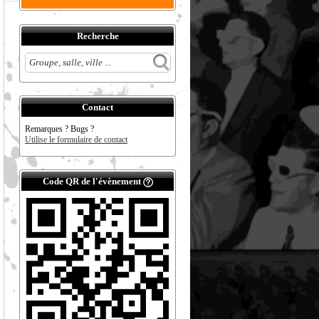
Recherche
Contact
Remarques ? Bugs ?
Utilise le formulaire de contact
Code QR de l'évènement