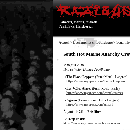
Concerts, manifs, festivals
Punk, Ska, Hardcore...
Accueil
>
Évènements en Bourgogne
> South Hot
South Hot Marne Anarchy Crew
le
10 juin 2010
16, rue Victor Dumay 21000 Dijon
The Black Peppers
(Punk Metal - Langres)
https://www.myspace.com/theblackpeppers
Les Mâles Aimés
(Punk Rock - Paris)
https://www.myspace.com/lesmalesaimes
Agnosi
(Fusion Punk HxC - Langres)
https://www.myspace.com/agnosi
À partir de
21h
-
Prix libre
Le
Deep Inside
https://www.myspace.com/olibossinterior