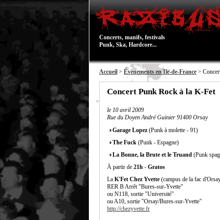
Concerts, manifs, festivals
Punk, Ska, Hardcore...
Accueil
>
Évènements en Ile-de-France
> Concert
Concert Punk Rock à la K-Fet
le
10 avril 2009
Rue du Doyen André Guinier 91400 Orsay
Garage Lopez
(Punk à molette - 91)
The Fuck
(Punk - Espagne)
La Bonne, la Brute et le Truand
(Punk spagh
À partir de
21h
-
Gratos
La
K'Fet Chez Yvette
(campus de la fac d'Orsay
RER B Arrêt "Bures-sur-Yvette"
ou N118, sortie "Université"
ou A10, sortie "Orsay/Bures-sur-Yvette"
http://chezyvette.fr