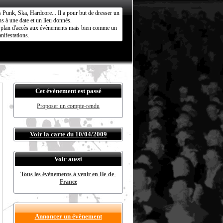
s Punk, Ska, Hardcore... Il a pour but de dresser un
s à une date et un lieu donnés.
ct plan d'accès aux évènements mais bien comme un
nifestations.
Cet évènement est passé
Proposer un compte-rendu
Voir la carte du 10/04/2009
Voir aussi
Tous les évènements à venir en Ile-de-
France
Annoncer un évènement