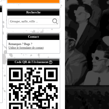
Recherche
Contact
Remarques ? Bugs ?
Utilise le formulaire de contact
Code QR de l'évènement