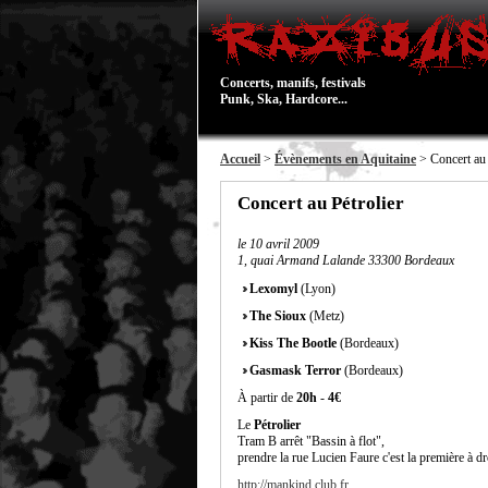
Concerts, manifs, festivals
Punk, Ska, Hardcore...
Accueil
>
Évènements en Aquitaine
> Concert au 
Concert au Pétrolier
le
10 avril 2009
1, quai Armand Lalande 33300 Bordeaux
Lexomyl
(Lyon)
The Sioux
(Metz)
Kiss The Bootle
(Bordeaux)
Gasmask Terror
(Bordeaux)
À partir de
20h
-
4€
Le
Pétrolier
Tram B arrêt "Bassin à flot",
prendre la rue Lucien Faure c'est la première à dr
http://mankind.club.fr