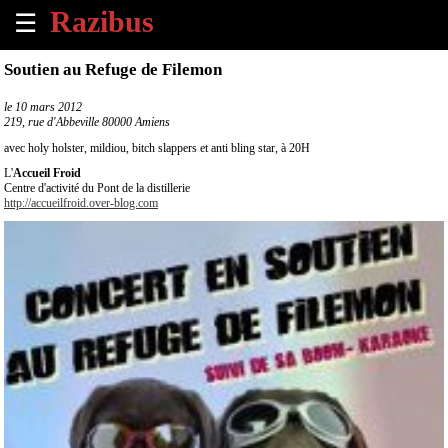
☰
×
Soutien au Refuge de Filemon
Accueil
le
10 mars 2012
219, rue d'Abbeville 80000 Amiens
Tous
avec holy holster, mildiou, bitch slappers et anti bling star, à 20H
les
L'
Accueil Froid
évènements
Centre d'activité du Pont de la distillerie
à
http://accueilfroid.over-blog.com
venir
Annoncer
un
évènement
Contact
À
propos