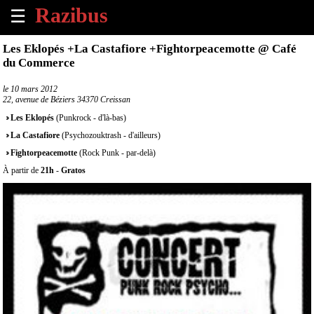
☰
×
Les Eklopés +La Castafiore +Fightorpeacemotte @ Café
du Commerce
Accueil
le
10 mars 2012
22, avenue de Béziers 34370 Creissan
Tous
les
Les Eklopés
(Punkrock - d'là-bas)
évènements
La Castafiore
(Psychozouktrash - d'ailleurs)
à
venir
Fightorpeacemotte
(Rock Punk - par-delà)
À partir de
21h
-
Gratos
Annoncer
un
évènement
Contact
À
propos