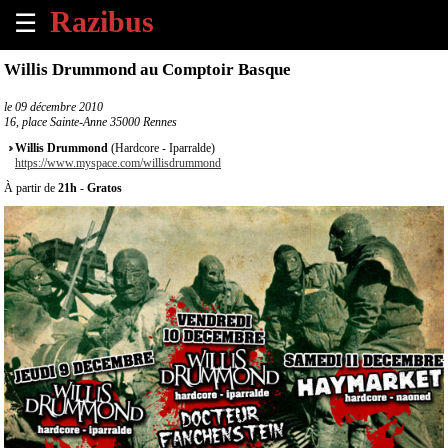
☰
×
Willis Drummond au Comptoir Basque
Accueil
le
09 décembre 2010
16, place Sainte-Anne 35000 Rennes
Tous
Willis Drummond
(Hardcore - Iparralde)
les
https://www.myspace.com/willisdrummond
évènements
À partir de
21h
-
Gratos
à
venir
Annoncer
un
évènement
Contact
À
propos