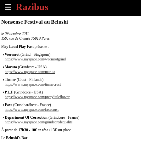
☰
×
Nonsense Festival au Belushi
Accueil
le
09 octobre 2011
159, rue de Crimée 75019 Paris
Tous
Play Loud Play Fast
présente :
les
Wormrot
(Grind - Singapour)
évènements
https://www.myspace.com/wormrotgrind
à
Maruta
(Grindcore - USA)
venir
https://www.myspace.com/maruta
Tinner
(Crust - Finlande)
Annoncer
https://www.myspace.com/tinnercrust
un
P.L.F
(Grindcore - USA)
évènement
https://www.myspace.com/prettylittleflower
Faxe
(Crust hardbeer - France)
Contact
https://www.myspace.com/faxecrust
Department Of Correction
(Grindcore - France)
https://www.myspace.com/grindcoredequalite
À
propos
À partir de
17h30
-
10€
en résa /
13€
sur place
Le
Belushi's Bar