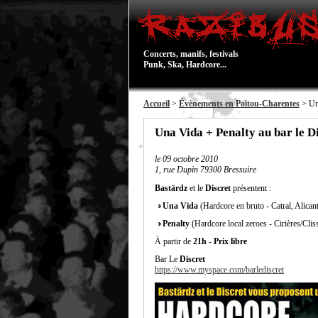
Concerts, manifs, festivals
Punk, Ska, Hardcore...
Accueil
>
Évènements en Poitou-Charentes
> Una
Una Vida + Penalty au bar le D
le
09 octobre 2010
1, rue Dupin 79300 Bressuire
Bastärdz
et le
Discret
présentent :
Una Vida
(Hardcore en bruto - Catral, Alican
Penalty
(Hardcore local zeroes - Cirières/Clis
À partir de
21h
-
Prix libre
Bar Le
Discret
https://www.myspace.com/barlediscret