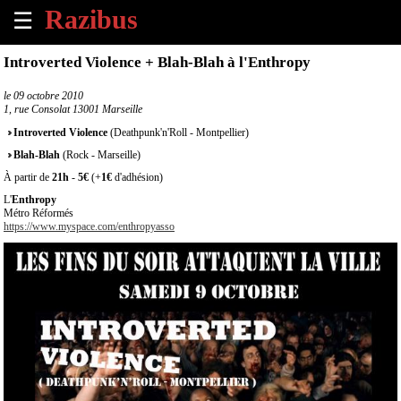
☰
×
Introverted Violence + Blah-Blah à l'Enthropy
Accueil
le
09 octobre 2010
1, rue Consolat 13001 Marseille
Tous
Introverted Violence
(Deathpunk'n'Roll - Montpellier)
les
Blah-Blah
(Rock - Marseille)
évènements
à
À partir de
21h
-
5€
(+
1€
d'adhésion)
venir
L'
Enthropy
Métro Réformés
https://www.myspace.com/enthropyasso
Annoncer
un
évènement
Contact
À
propos