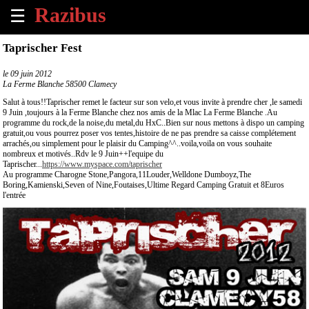
☰
×
Taprischer Fest
Accueil
le
09 juin 2012
La Ferme Blanche 58500 Clamecy
Tous
Salut à tous!!Taprischer remet le facteur sur son velo,et vous invite à prendre cher ,le samedi
les
9 Juin ,toujours à la Ferme Blanche chez nos amis de la Mlac La Ferme Blanche .Au
programme du rock,de la noise,du metal,du HxC..Bien sur nous mettons à dispo un camping
évènements
gratuit,ou vous pourrez poser vos tentes,histoire de ne pas prendre sa caisse complétement
à
arrachés,ou simplement pour le plaisir du Camping^^..voila,voila on vous souhaite
venir
nombreux et motivés..Rdv le 9 Juin++l'equipe du
Taprischer...
https://www.myspace.com/taprischer
Au programme Charogne Stone,Pangora,11Louder,Welldone Dumboyz,The
Annoncer
Boring,Kamienski,Seven of Nine,Foutaises,Ultime Regard Camping Gratuit et 8Euros
un
l'entrée
évènement
Contact
À
propos