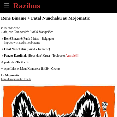
☰
×
René Binamé + Fatal Nunchaku au Mojomatic
Accueil
le
09 mai 2012
1 bis, rue Cambacérès 34000 Montpellier
Tous
René Binamé
(Punk à frites - Belgique)
les
http://www.aredje.net/biname
évènements
Fatal Nunchaku
(Grind - Toulouse)
à
Panzer Kardinals
(Boys don't Crust - Toulouse)
Annulé !!!
venir
À partir de
21h30
-
5€
Annoncer
+ expo Lilas et Mattt Konture à
18h30
-
Gratos
un
Le
Mojomatic
évènement
http://lemojomatic.free.fr
Contact
À
propos