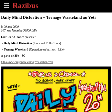
☰
×
Daily Mind Distortion + Teenage Wasteland au Yéti
Accueil
le
09 mai 2009
107, rue Masséna 59800 Lille
Tous
Give Us A Chance
présente :
les
Daily Mind Distortion
(Punk and Roll - Tours)
évènements
à
Teenage Wasteland
(Operation eat burritos - Lille)
venir
À partir de
20h
-
3€
https://www.myspace.com/giveusachance59
Annoncer
un
évènement
Contact
À
propos