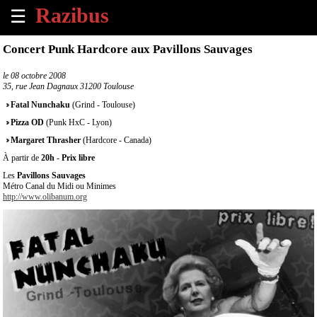
☰
×
Concert Punk Hardcore aux Pavillons Sauvages
Accueil
le
08 octobre 2008
35, rue Jean Dagnaux 31200 Toulouse
Tous
Fatal Nunchaku
(Grind - Toulouse)
les
Pizza OD
(Punk HxC - Lyon)
évènements
à
Margaret Thrasher
(Hardcore - Canada)
venir
À partir de
20h
-
Prix libre
Les
Pavillons Sauvages
Annoncer
Métro Canal du Midi ou Minimes
http://www.olibanum.org
un
évènement
Contact
À
propos