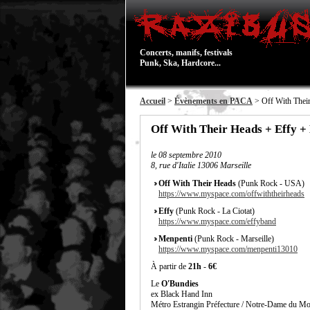
Concerts, manifs, festivals
Punk, Ska, Hardcore...
Accueil
>
Évènements en PACA
> Off With Thei
Off With Their Heads + Effy +
le
08 septembre 2010
8, rue d'Italie 13006 Marseille
Off With Their Heads
(Punk Rock - USA)
https://www.myspace.com/offwiththeirheads
Effy
(Punk Rock - La Ciotat)
https://www.myspace.com/effyband
Menpenti
(Punk Rock - Marseille)
https://www.myspace.com/menpenti13010
À partir de
21h
-
6€
Le
O'Bundies
ex Black Hand Inn
Métro Estrangin Préfecture / Notre-Dame du Mon