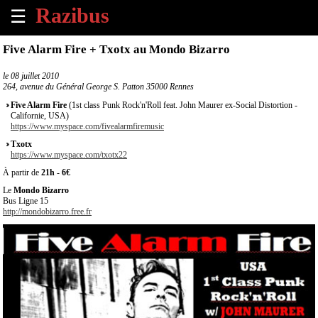
☰
×
Five Alarm Fire + Txotx au Mondo Bizarro
Accueil
le
08 juillet 2010
264, avenue du Général George S. Patton 35000 Rennes
Tous
Five Alarm Fire
(1st class Punk Rock'n'Roll feat. John Maurer ex-Social Distortion -
les
Californie, USA)
https://www.myspace.com/fivealarmfiremusic
évènements
à
Txotx
venir
https://www.myspace.com/txotx22
À partir de
21h
-
6€
Annoncer
Le
Mondo Bizarro
un
Bus Ligne 15
http://mondobizarro.free.fr
évènement
Contact
À
propos