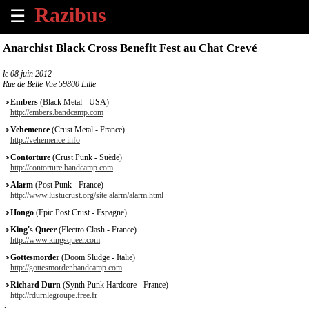
☰
×
Anarchist Black Cross Benefit Fest au Chat Crevé
Accueil
le
08 juin 2012
Rue de Belle Vue 59800 Lille
Tous
Embers
(Black Metal - USA)
les
http://embers.bandcamp.com
évènements
Vehemence
(Crust Metal - France)
à
http://vehemence.info
venir
Contorture
(Crust Punk - Suède)
http://contorture.bandcamp.com
Annoncer
Alarm
(Post Punk - France)
un
http://www.lustucrust.org/site alarm/alarm.html
évènement
Hongo
(Epic Post Crust - Espagne)
King's Queer
(Electro Clash - France)
Contact
http://www.kingsqueer.com
Gottesmorder
(Doom Sludge - Italie)
http://gottesmorder.bandcamp.com
À
propos
Richard Durn
(Synth Punk Hardcore - France)
http://rdurnlegroupe.free.fr