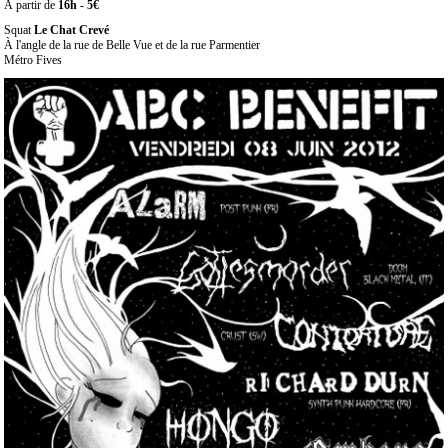
À partir de
16h
-
5€
Squat
Le Chat Crevé
À l'angle de la rue de Belle Vue et de la rue Parmentier
Métro Fives