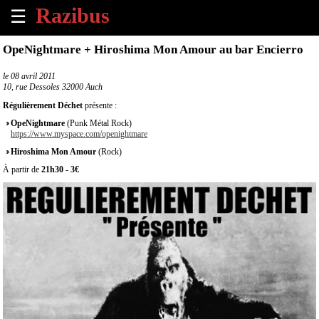
☰
×
OpeNightmare + Hiroshima Mon Amour au bar Encierro
Accueil
le
08 avril 2011
10, rue Dessoles 32000 Auch
Tous
Régulièrement Déchet
présente :
les
OpeNightmare
(Punk Métal Rock)
évènements
https://www.myspace.com/openightmare
à
Hiroshima Mon Amour
(Rock)
venir
À partir de
21h30
-
3€
Annoncer
un
évènement
Contact
À
propos