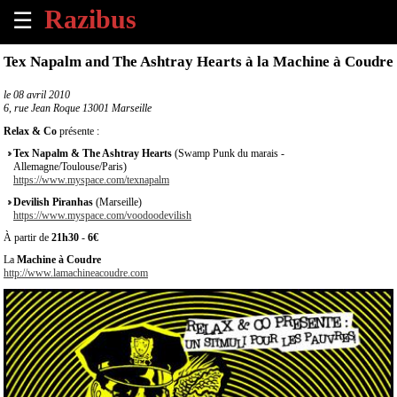
☰
×
Tex Napalm and The Ashtray Hearts à la Machine à Coudre
Accueil
le
08 avril 2010
6, rue Jean Roque 13001 Marseille
Tous
Relax & Co
présente :
les
Tex Napalm & The Ashtray Hearts
(Swamp Punk du marais -
évènements
Allemagne/Toulouse/Paris)
à
https://www.myspace.com/texnapalm
venir
Devilish Piranhas
(Marseille)
https://www.myspace.com/voodoodevilish
Annoncer
À partir de
21h30
-
6€
un
La
Machine à Coudre
évènement
http://www.lamachineacoudre.com
Contact
À
propos