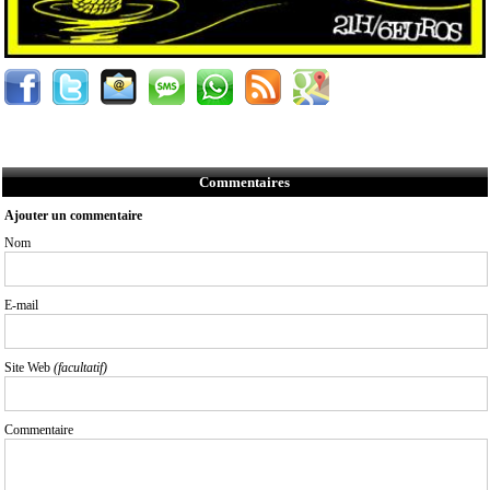
Commentaires
Ajouter un commentaire
Nom
E-mail
Site Web
(facultatif)
Commentaire