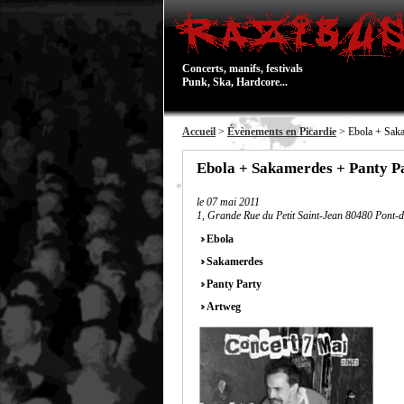
Concerts, manifs, festivals
Punk, Ska, Hardcore...
Accueil
>
Évènements en Picardie
> Ebola + Saka
Ebola + Sakamerdes + Panty P
le
07 mai 2011
1, Grande Rue du Petit Saint-Jean 80480 Pont-
Ebola
Sakamerdes
Panty Party
Artweg