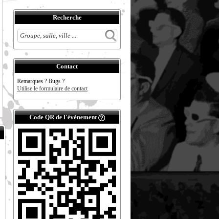
Recherche
Contact
Remarques ? Bugs ?
Utilise le formulaire de contact
Code QR de l'évènement