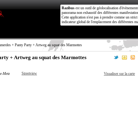
Razibus
est un outil de géolocalisation d'évènement
panorama non exhaustif des différentes manifestation
Cette application n'est pas à prendre comme un stri
indicateur global de l'emplacement des différentes ma
merdes + Panty Party + Artweg au squat des Marmottes
arty + Artweg au squat des Marmottes
Streetview
de-Metz
Visualiser sur la carte