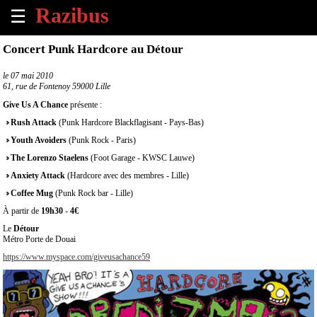
☰
×
Concert Punk Hardcore au Détour
Accueil
le
07 mai 2010
61, rue de Fontenoy 59000 Lille
Tous
Give Us A Chance
présente :
les
Rush Attack
(Punk Hardcore Blackflagisant - Pays-Bas)
évènements
à
Youth Avoiders
(Punk Rock - Paris)
venir
The Lorenzo Staelens
(Foot Garage - KWSC Lauwe)
Anxiety Attack
(Hardcore avec des membres - Lille)
Annoncer
Coffee Mug
(Punk Rock bar - Lille)
un
À partir de
évènement
19h30
-
4€
Le
Détour
Métro Porte de Douai
Contact
https://www.myspace.com/giveusachance59
À
propos