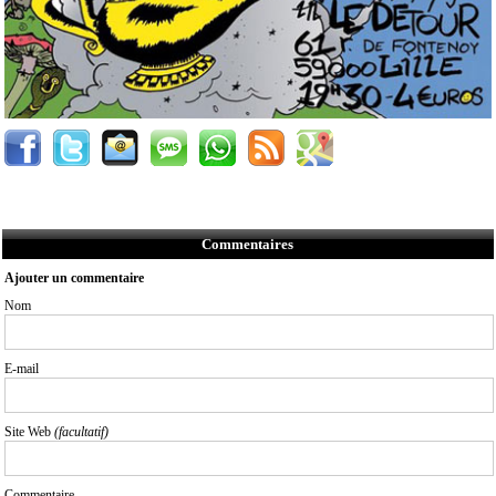
Commentaires
Ajouter un commentaire
Nom
E-mail
Site Web
(facultatif)
Commentaire