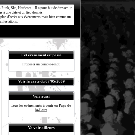
s Punk, Ska, Hardcore... Il a pour but de dresser un
s à une date et un lieu donnés.
ct plan d'accès aux évènements mais bien comme un
nifestations.
Cet évènement est passé
Proposer un compte-rendu
Voir la carte du 07/05/2009
Voir aussi
Tous les évènements à venir en Pays-de-
la-Loire
Va voir ailleurs