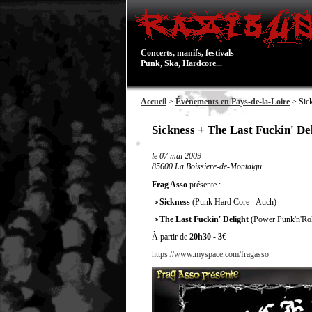
Concerts, manifs, festivals
Punk, Ska, Hardcore...
Accueil
>
Évènements en Pays-de-la-Loire
> Sick
Sickness + The Last Fuckin' D
le
07 mai 2009
85600 La Boissiere-de-Montaigu
Frag Asso
présente :
Sickness
(Punk Hard Core - Auch)
The Last Fuckin' Delight
(Power Punk'n'Rol
À partir de
20h30
-
3€
https://www.myspace.com/fragasso