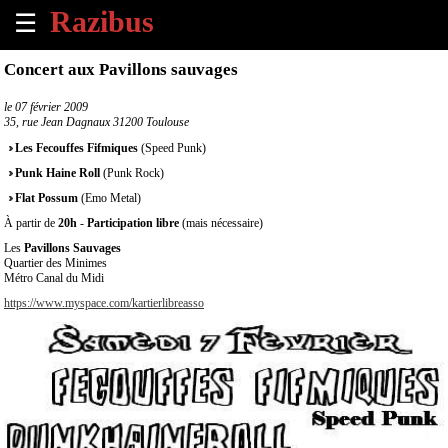
☰
×
Concert aux Pavillons sauvages
Accueil
le
07 février 2009
35, rue Jean Dagnaux 31200 Toulouse
Tous
Les Fecouffes Fifmiques
(Speed Punk)
les
Punk Haine Roll
(Punk Rock)
évènements
à
Flat Possum
(Emo Metal)
venir
À partir de
20h
-
Participation libre
(mais nécessaire)
Les
Pavillons Sauvages
Annoncer
Quartier des Minimes
Métro Canal du Midi
un
évènement
https://www.myspace.com/kartierlibreasso
Contact
À
propos