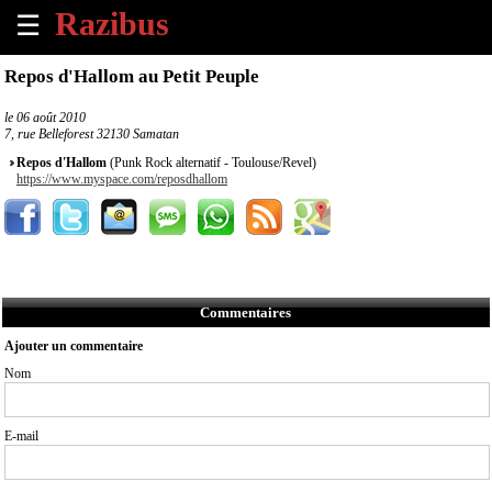
☰
×
Repos d'Hallom au Petit Peuple
Accueil
le
06 août 2010
7, rue Belleforest 32130 Samatan
Tous
Repos d'Hallom
(Punk Rock alternatif - Toulouse/Revel)
les
https://www.myspace.com/reposdhallom
évènements
à
venir
Annoncer
un
Commentaires
évènement
Ajouter un commentaire
Nom
Contact
À
E-mail
propos