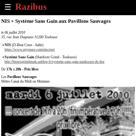
☰
×
NIS + Système Sans Gain aux Pavillons Sauvages
Accueil
le
06 juillet 2010
35, rue Jean Dagnaux 31200 Toulouse
Tous
NIS
(D-Beat Crust - Italie)
les
https://www.myspace.com/niscrust
évènements
Système Sans Gain
(Hardcore Grind - Toulouse)
à
http://biotoxgrindpunk.unblog.fr/systeme-sans-gain-punkcrust-de-tlse
venir
De
17h
à
20h
-
Prix libre
Les
Pavillons Sauvages
Annoncer
Métro Canal du Midi ou Minimes
un
évènement
Contact
À
propos