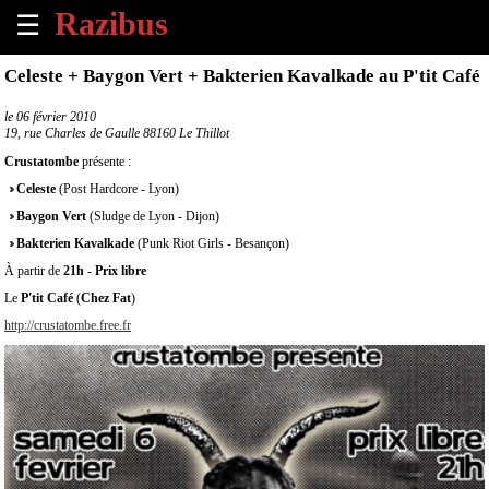
☰
×
Celeste + Baygon Vert + Bakterien Kavalkade au P'tit Café
Accueil
le
06 février 2010
19, rue Charles de Gaulle 88160 Le Thillot
Tous
Crustatombe
présente :
les
Celeste
(Post Hardcore - Lyon)
évènements
à
Baygon Vert
(Sludge de Lyon - Dijon)
venir
Bakterien Kavalkade
(Punk Riot Girls - Besançon)
À partir de
21h
-
Prix libre
Annoncer
Le
P'tit Café
(
Chez Fat
)
un
http://crustatombe.free.fr
évènement
Contact
À
propos