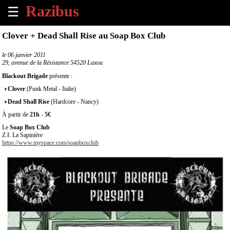
☰
×
Clover + Dead Shall Rise au Soap Box Club
Accueil
le
06 janvier 2011
29, avenue de la Résistance 54520 Laxou
Tous
Blackout Brigade
présente :
les
Clover
(Punk Metal - Italie)
évènements
à
Dead Shall Rise
(Hardcore - Nancy)
venir
À partir de
21h
-
5€
Le
Soap Box Club
Annoncer
Z.I. La Sapinière
https://www.myspace.com/soapboxclub
un
évènement
Contact
À
propos