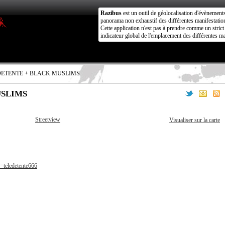
Razibus
est un outil de géolocalisation d'évènement
panorama non exhaustif des différentes manifestation
Cette application n'est pas à prendre comme un stri
indicateur global de l'emplacement des différentes ma
DETENTE + BLACK MUSLIMS
USLIMS
Streetview
Visualiser sur la carte
=teledetente666