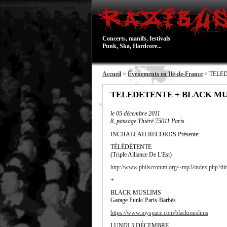
Concerts, manifs, festivals
Punk, Ska, Hardcore...
Accueil
>
Évènements en Ile-de-France
> TELE
TELEDETENTE + BLACK M
le
05 décembre 2011
8, passage Thiéré 75011 Paris
INCHALLAH RECORDS Présente:
TÉLÉDÉTENTE
(Triple Alliance De L'Est)
http://www.philscrotum.org/~mp3/index.php?dir
+
BLACK MUSLIMS
Garage Punk/ Paris-Barbès
https://www.myspace.com/blackmuslims
LUNDI 5 DÉCEMBRE