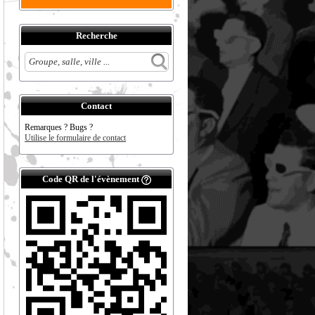
Recherche
Contact
Remarques ? Bugs ?
Utilise le formulaire de contact
Code QR de l'évènement