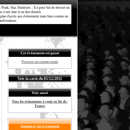
s Punk, Ska, Hardcore... Il a pour but de dresser un
s à une date et un lieu donnés.
ct plan d'accès aux évènements mais bien comme un
nifestations.
Cet évènement est passé
Proposer un compte-rendu
Voir la carte du 05/12/2011
Voir aussi
Tous les évènements à venir en Ile-de-
France
Annoncer un évènement