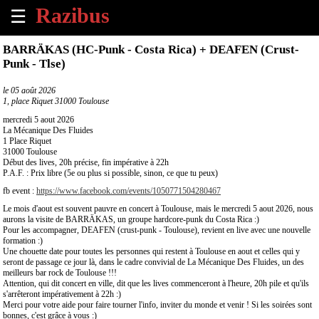
☰
×
BARRÄKAS (HC-Punk - Costa Rica) + DEAFEN (Crust-
Punk - Tlse)
Accueil
le
05 août 2026
1, place Riquet 31000 Toulouse
Tous
les
mercredi 5 aout 2026
évènements
La Mécanique Des Fluides
à
1 Place Riquet
31000 Toulouse
venir
Début des lives, 20h précise, fin impérative à 22h
P.A.F. : Prix libre (5e ou plus si possible, sinon, ce que tu peux)
Annoncer
fb event :
https://www.facebook.com/events/1050771504280467
un
Le mois d'aout est souvent pauvre en concert à Toulouse, mais le mercredi 5 aout 2026, nous
évènement
aurons la visite de BARRÄKAS, un groupe hardcore-punk du Costa Rica :)
Pour les accompagner, DEAFEN (crust-punk - Toulouse), revient en live avec une nouvelle
formation :)
Contact
Une chouette date pour toutes les personnes qui restent à Toulouse en aout et celles qui y
seront de passage ce jour là, dans le cadre convivial de La Mécanique Des Fluides, un des
meilleurs bar rock de Toulouse !!!
À
Attention, qui dit concert en ville, dit que les lives commenceront à l'heure, 20h pile et qu'ils
propos
s'arrêteront impérativement à 22h :)
Merci pour votre aide pour faire tourner l'info, inviter du monde et venir ! Si les soirées sont
bonnes, c'est grâce à vous :)