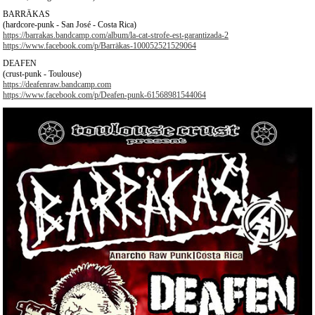
BARRÄKAS
(hardcore-punk - San José - Costa Rica)
https://barrakas.bandcamp.com/album/la-cat-strofe-est-garantizada-2
https://www.facebook.com/p/Barräkas-100052521529064
DEAFEN
(crust-punk - Toulouse)
https://deafenraw.bandcamp.com
https://www.facebook.com/p/Deafen-punk-61568981544064