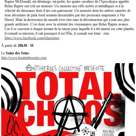
Raptor McDonald, mi-démiurge, mi-poète, les quatre cavaliers de l'Apocalypse appelée
Relax Raptor ont créé un monstre. Un monstre aux riffs acérés et métalliques et à la
vélocité du dinosaure dont il tire son patronyme. Un monstre dont les artères saturées de
trois décennies de junk food seraient dissimulées par des pectoraux empruntés à Vin
Diesel. Mais la destruction du monde n'est rien sans la décontraction qui a trait aux plus
grands artificiers. C'est donc avec la sérénité des visionnaires que Relax Raptor avance.
Car il se souvient à chaque instant de la raison pour laquelle il a été amené sur cette planète,
il connaît sa mission, il sait pourquoi il est l'Élu, il connaît son futur : rien.
https://www.facebook.com/relaxraptor
À partir de
20h30
-
5€
Le
Saint des Seins
http://www.lesaintdesseins.com