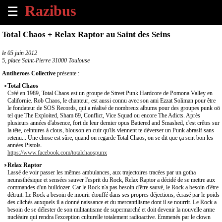
☰
×
Total Chaos + Relax Raptor au Saint des Seins
Accueil
le
05 juin 2012
5, place Saint-Pierre 31000 Toulouse
Tous
Antiheroes Collective
présente :
les
Total Chaos
évènements
Créé en 1989, Total Chaos est un groupe de Street Punk Hardcore de Pomona Valley en
à
Californie. Rob Chaos, le chanteur, est aussi connu avec son ami Ezzat Soliman pour être
venir
le fondateur de SOS Records, qui a réalisé de nombreux albums pour des groupes punk oö
tel que The Exploited, Sham 69, Conflict, Vice Squad ou encore The Adicts. Après
plusieurs années d'absence, fort de leur dernier opus Battered and Smashed, c'est crêtes sur
Annoncer
la tête, ceintures à clous, blouson en cuir qu'ils viennent te déverser un Punk abrasif sans
retenu... Une chose est sûre, quand on regarde Total Chaos, on se dit que ça sent bon les
un
années Pistols.
évènement
https://www.facebook.com/totalchaospunx
Relax Raptor
Contact
Lassé de voir passer les mêmes ambulances, aux trajectoires tracées par un gotha
neurasthésique et sensées sauver l'esprit du Rock, Relax Raptor a décidé de se mettre aux
commandes d'un bulldozer. Car le Rock n'a pas besoin d'être sauvé, le Rock a besoin d'être
détruit. Le Rock a besoin de mourir étouffé dans ses propres déjections, écrasé par le poids
À
des clichés auxquels il a donné naissance et du mercantilisme dont il se nourrit. Le Rock a
propos
besoin de se délester de son militantisme de supermarché et doit devenir la nouvelle arme
nucléaire qui rendra l'exception culturelle totalement radioactive. Emmenés par le clown