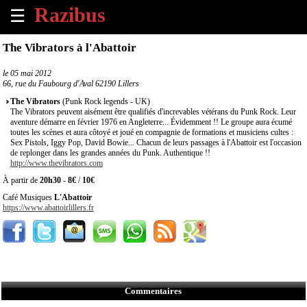
☰
×
The Vibrators à l'Abattoir
Accueil
le
05 mai 2012
66, rue du Faubourg d'Aval 62190 Lillers
Tous
The Vibrators
(Punk Rock legends - UK)
les
The Vibrators peuvent aisément être qualifiés d'increvables vétérans du Punk Rock. Leur
aventure démarre en février 1976 en Angleterre... Évidemment !! Le groupe aura écumé
évènements
toutes les scènes et aura côtoyé et joué en compagnie de formations et musiciens cultes :
à
Sex Pistols, Iggy Pop, David Bowie... Chacun de leurs passages à l'Abattoir est l'occasion
venir
de replonger dans les grandes années du Punk. Authentique !!
http://www.thevibrators.com
Annoncer
À partir de
20h30
-
8€
/
10€
un
Café Musiques
L'Abattoir
évènement
https://www.abattoirlillers.fr
Contact
À
propos
Commentaires