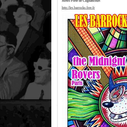
Métro Porte de Clignancourt
http://les.barrocks.free.fr