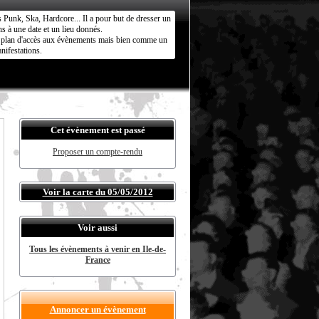
s Punk, Ska, Hardcore... Il a pour but de dresser un
s à une date et un lieu donnés.
ct plan d'accès aux évènements mais bien comme un
nifestations.
Cet évènement est passé
Proposer un compte-rendu
Voir la carte du 05/05/2012
Voir aussi
Tous les évènements à venir en Ile-de-
France
Annoncer un évènement