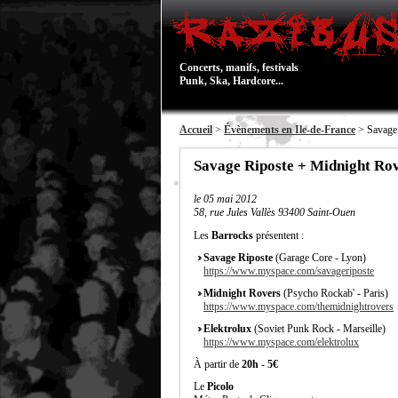
Concerts, manifs, festivals
Punk, Ska, Hardcore...
Accueil
>
Évènements en Ile-de-France
> Savage 
Savage Riposte + Midnight Rov
le
05 mai 2012
58, rue Jules Vallès 93400 Saint-Ouen
Les
Barrocks
présentent :
Savage Riposte
(Garage Core - Lyon)
https://www.myspace.com/savageriposte
Midnight Rovers
(Psycho Rockab' - Paris)
https://www.myspace.com/themidnightrovers
Elektrolux
(Soviet Punk Rock - Marseille)
https://www.myspace.com/elektrolux
À partir de
20h
-
5€
Le
Picolo