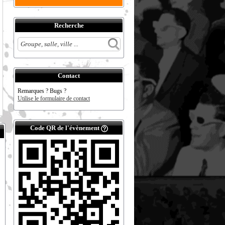
Recherche
Contact
Remarques ? Bugs ?
Utilise le formulaire de contact
Code QR de l'évènement