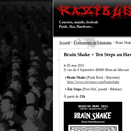
Concerts, manifs, festivals
Punk, Ska, Hardcore...
Accueil
>
Évènements en Aquitaine
> Brain Shak
Brain Shake + Ten Steps au Ha
le
05 mai 2011
9, rue du 4 Septembre 40000 Mont-de-Marsan
Brain Shake
(Punk Rock - Bayonne)
https://www.myspace.com/brainshake
Ten Steps
(Post HxC positif - Ribérac)
À partir de
21h