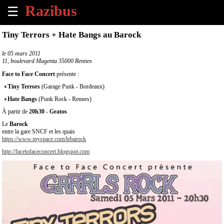
☰
×
Tiny Terrors + Hate Bangs au Barock
Accueil
le
05 mars 2011
11, boulevard Magenta 35000 Rennes
Tous
Face to Face Concert
présente :
les
Tiny Terrors
(Garage Punk - Bordeaux)
évènements
à
Hate Bangs
(Punk Rock - Rennes)
venir
À partir de
20h30
-
Gratos
Le
Barock
Annoncer
entre la gare SNCF et les quais
https://www.myspace.com/lebarock
un
évènement
http://facetofaceconcert.blogspot.com
Contact
À
propos