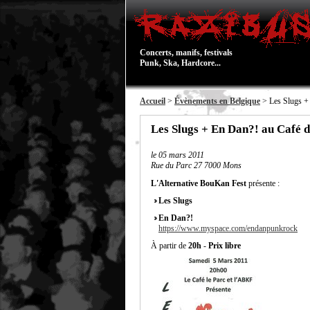
Concerts, manifs, festivals
Punk, Ska, Hardcore...
Accueil
>
Évènements en Belgique
> Les Slugs +
Les Slugs + En Dan?! au Café 
le
05 mars 2011
Rue du Parc 27 7000 Mons
L'Alternative BouKan Fest
présente :
Les Slugs
En Dan?!
https://www.myspace.com/endanpunkrock
À partir de
20h
-
Prix libre