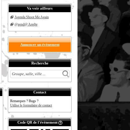
Va voir ailleurs
Agenda Shoot Me Again
@gend@ Aredje
Annoncer un évènement
Recherche
Contact
Remarques ? Bugs ?
Utilise le formulaire de contact
Code QR de l'évènement