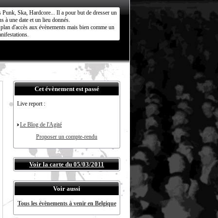
s Punk, Ska, Hardcore... Il a pour but de dresser un
s à une date et un lieu donnés.
ct plan d'accès aux évènements mais bien comme un
nifestations.
Cet évènement est passé
Live report :
Le Blog de l'Agité
Proposer un compte-rendu
Voir la carte du 05/03/2011
Voir aussi
Tous les évènements à venir en Belgique