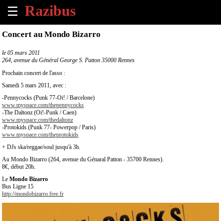
☰
×
Concert au Mondo Bizarro
Accueil
le
05 mars 2011
264, avenue du Général George S. Patton 35000 Rennes
Tous
Prochain concert de l'asso :
les
Samedi 5 mars 2011, avec :
évènements
à
-Pennycocks (Punk 77-Oi! / Barcelone)
www.myspace.com/thepennycocks
venir
-The Daltonz (Oi!-Punk / Caen)
www.myspace.com/thedaltonz
-Protokids (Punk 77- Powerpop / Paris)
Annoncer
www.myspace.com/theprotokids
un
+ DJs ska/reggae/soul jusqu'à 3h.
évènement
Au Mondo Bizarro (264, avenue du Génaral Patton - 35700 Rennes).
8€, début 20h.
Contact
Le
Mondo Bizarro
Bus Ligne 15
http://mondobizarro.free.fr
À
propos