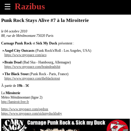
☰
×
Punk Rock Stays Alive #7 à la Miroiterie
Accueil
le
04 octobre 2010
88, rue de Ménilmontant 75020 Paris
Tous
Carnage Punk Rock
et
Sick My Duck
présentent :
les
Angel City Outcasts
(Punk Rock'n'Roll - Los Angeles, USA)
évènements
https://www.myspace.com/aco
à
Brain Dead
(Bad Ska - Hambourg, Allemagne)
venir
https://www.myspace.com/braindeadshit
The Black Stout
(Punk Rock - Paris, France)
Annoncer
https://www.myspace.com/theblackstout
un
À partir de
19h
-
5€
évènement
La
Miroiterie
Métro Ménilmontant (ligne 2)
Contact
http://lamiroit.free.fr
https://www.myspace.com/ogdrax
https://www.myspace.com/sickmyduckbaby
À
propos