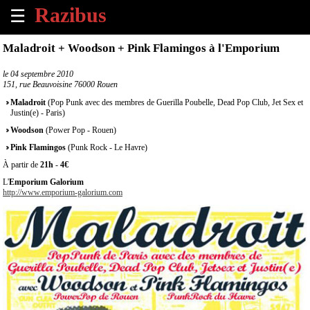
☰
×
Maladroit + Woodson + Pink Flamingos à l'Emporium
Accueil
le
04 septembre 2010
151, rue Beauvoisine 76000 Rouen
Tous
Maladroit
(Pop Punk avec des membres de Guerilla Poubelle, Dead Pop Club, Jet Sex et
les
Justin(e) - Paris)
évènements
Woodson
(Power Pop - Rouen)
à
Pink Flamingos
(Punk Rock - Le Havre)
venir
À partir de
21h
-
4€
Annoncer
L'
Emporium Galorium
http://www.emporium-galorium.com
un
évènement
Contact
À
propos