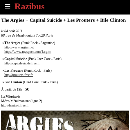
☰
×
The Argies + Capital Suicide + Les Prouters + Bile Clinton
Accueil
le
04 août 2011
88, rue de Ménilmontant 75020 Paris
Tous
The Argies
(Punk Rock - Argentine)
les
http://www.argies.net
https://www.myspace.com/1argies
évènements
à
Capital Suicide
(Punk Jazz Core - Paris)
venir
http://capitalsuicide.free.fr
Les Prouters
(Punk Rock - Paris)
http://prouters.free.fr
Annoncer
un
Bile Clinton
(Hard Core Punk - Paris)
évènement
À partir de
19h
-
5€
La
Miroiterie
Contact
Métro Ménilmontant (ligne 2)
http://lamiroit.free.fr
À
propos