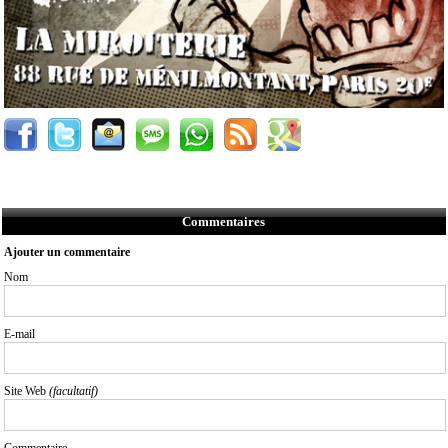
Commentaires
Ajouter un commentaire
Nom
E-mail
Site Web
(facultatif)
Commentaire