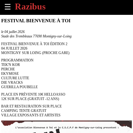
☰
×
FESTIVAL BIENVENUE À TOI
Accueil
le
04 juillet 2026
Stade des Trembleaux 77690 Montigny-sur-Loing
Tous
FESTIVAL BIENVENUE À TOI ÉDITION 2
les
04 JUILLET 2026
MONTIGNY SUR LOING (PROCHE GARE)
évènements
à
PROGRAMMATION
venir
TEK'N KOR
PERCHE
EKYMOSE
Annoncer
CULTURE LUTTE
DIE VRACKS
un
GUERILLA POUBELLE
évènement
PLACE EN PRÉVENTE 10€ HELLOASSO
12€ SUR PLACE (GRATUIT -12 ANS)
Contact
BAR ET RESTAURATION SUR PLACE
CAMPING TENTE GRATUIT
VILLAGE EXPOSANTS ET ARTISTES
À
propos