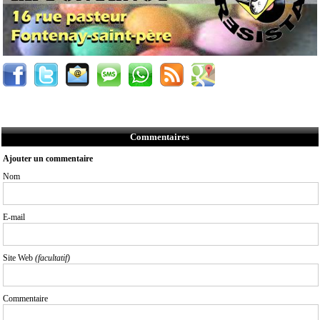
Commentaires
Ajouter un commentaire
Nom
E-mail
Site Web
(facultatif)
Commentaire