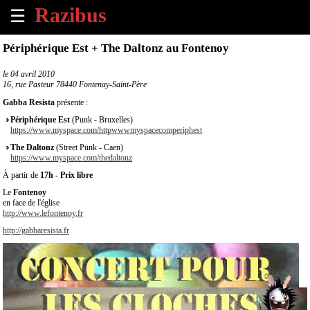
☰
×
Périphérique Est + The Daltonz au Fontenoy
Accueil
le
04 avril 2010
16, rue Pasteur 78440 Fontenay-Saint-Père
Tous
Gabba Resista
présente :
les
Périphérique Est
(Punk - Bruxelles)
évènements
https://www.myspace.com/httpwwwmyspacecomperiphest
à
The Daltonz
(Street Punk - Caen)
venir
https://www.myspace.com/thedaltonz
À partir de
17h
-
Prix libre
Annoncer
Le
Fontenoy
un
en face de l'église
évènement
http://www.lefontenoy.fr
http://gabbaresista.fr
Contact
À
propos