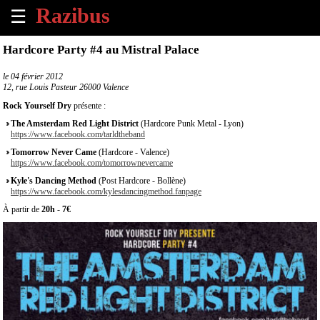
☰
×
Hardcore Party #4 au Mistral Palace
Accueil
le
04 février 2012
12, rue Louis Pasteur 26000 Valence
Tous
Rock Yourself Dry
présente :
les
The Amsterdam Red Light District
(Hardcore Punk Metal - Lyon)
évènements
https://www.facebook.com/tarldtheband
à
Tomorrow Never Came
(Hardcore - Valence)
venir
https://www.facebook.com/tomorrownevercame
Kyle's Dancing Method
(Post Hardcore - Bollène)
Annoncer
https://www.facebook.com/kylesdancingmethod.fanpage
un
À partir de
20h
-
7€
évènement
Contact
À
propos