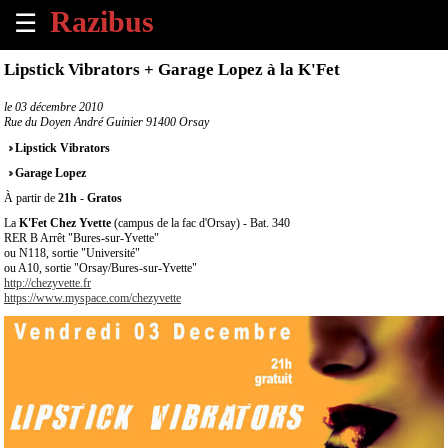
☰
×
Lipstick Vibrators + Garage Lopez à la K'Fet
Accueil
le
03 décembre 2010
Rue du Doyen André Guinier 91400 Orsay
Tous
Lipstick Vibrators
les
Garage Lopez
évènements
à
À partir de
21h
-
Gratos
venir
La
K'Fet Chez Yvette
(campus de la fac d'Orsay) - Bat. 340
RER B Arrêt "Bures-sur-Yvette"
ou N118, sortie "Université"
Annoncer
ou A10, sortie "Orsay/Bures-sur-Yvette"
un
http://chezyvette.fr
https://www.myspace.com/chezyvette
évènement
Contact
À
propos