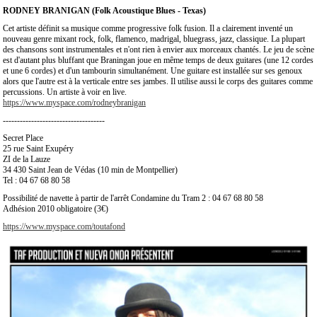
RODNEY BRANIGAN (Folk Acoustique Blues - Texas)
Cet artiste définit sa musique comme progressive folk fusion. Il a clairement inventé un
nouveau genre mixant rock, folk, flamenco, madrigal, bluegrass, jazz, classique. La plupart
des chansons sont instrumentales et n'ont rien à envier aux morceaux chantés. Le jeu de scène
est d'autant plus bluffant que Braningan joue en même temps de deux guitares (une 12 cordes
et une 6 cordes) et d'un tambourin simultanément. Une guitare est installée sur ses genoux
alors que l'autre est à la verticale entre ses jambes. Il utilise aussi le corps des guitares comme
percussions. Un artiste à voir en live.
https://www.myspace.com/rodneybranigan
------------------------------------
Secret Place
25 rue Saint Exupéry
ZI de la Lauze
34 430 Saint Jean de Védas (10 min de Montpellier)
Tel : 04 67 68 80 58
Possibilité de navette à partir de l'arrêt Condamine du Tram 2 : 04 67 68 80 58
Adhésion 2010 obligatoire (3€)
https://www.myspace.com/toutafond