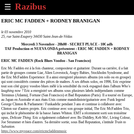
☰
×
ERIC MC FADDEN + RODNEY BRANIGAN
Accueil
le
03 novembre 2010
25, rue Saint-Exupery 34430 Saint-Jean-de-Védas
Tous
Mercredi 3 Novembre - 20h00 - SECRET PLACE - 10€ adh
les
TAF Production et NUEVA ONDA présentent : ERIC MC FADDEN + RODNEY
évènements
BRANIGAN
à
ERIC MC FADDEN (Rock Blues Voodoo - San Francisco)
venir
Eric Mc Fadden est à la fois chanteur, compositeur et guitariste. Durant sa carrière, il a fait
partie de groupes comme Liar, Alien Lovestock, Angry Babies, Stockholm Syndrome, and
the Eric McFadden Experience. Il a ainsi enregistré plusieurs albums (en solo ou en groupe)
Annoncer
qui sont considérés comme des pièces de maîtres. A ses débuts solos, en 1996, Eric exprime
un
tout son côté gypsy voodoo blues mêlé à la sensibilité du rock espagnol dans l'album
Who's
évènement
laughing now ?
Eric a enregistré ses albums sous plusieurs labels indépendants comme
Terminus (Atlanta), Fortune (San Francisco) et Bad Reputation (Paris). Il a tourné en Europe,
au Japan en Australie et aux états-Unis comme mandoliniste/guitariste avec Funk legend
Contact
George Clinton & Parliament / Funkadelic pendant 3 ans et continue à collaborer avec
Clinton sur d'autres projets. Eric continue avec son groupe initial, The Eric McFadden Trio,
qui inclut le phénomène de la basse James Whiton. EMT a récemment sorti son troisième
opus,
Delicate Thing
. Eric a également collaboré avec Bo Diddley, Keb Mo', Living Colour,
À
Joe Strummer et bien d'autres. Sa dernière sortie, sous Bad Reputation, s'intitule
Train to
propos
Salvation
.
https://www.myspace.com/ericmcfaddenmusic