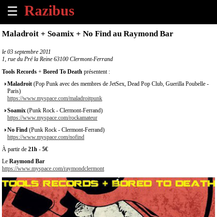
☰
×
Maladroit + Soamix + No Find au Raymond Bar
Accueil
le
03 septembre 2011
1, rue du Pré la Reine 63100 Clermont-Ferrand
Tous
Tools Records
+
Bored To Death
présentent :
les
Maladroit
(Pop Punk avec des membres de JetSex, Dead Pop Club, Guerilla Poubelle -
évènements
Paris)
à
https://www.myspace.com/maladroitpunk
venir
Soamix
(Punk Rock - Clermont-Ferrand)
https://www.myspace.com/rockamateur
Annoncer
No Find
(Punk Rock - Clermont-Ferrand)
un
https://www.myspace.com/nofind
évènement
À partir de
21h
-
5€
Le
Raymond Bar
Contact
https://www.myspace.com/raymondclermont
À
propos