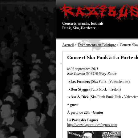
Concerts, manifs, festivals
Punk, Ska, Hardcore...
Accueil
>
Évènements en Belgique
> Concert Ska
Concert Ska Punk à La Porte d
le
03 septembre 2011
Rue Touvent 33 6470 Sivry-Rance
Les Fumiers
(Ska Punk - Valenciennes)
Den Stygge
(Punk Rock - Trélon)
Ass & Dick
(Ska Funk Punk Dub - Valencien
+ guest
À partir de
20h
-
Gratos
La
Porte des Fagnes
http://www.laporte-desfagnes.com