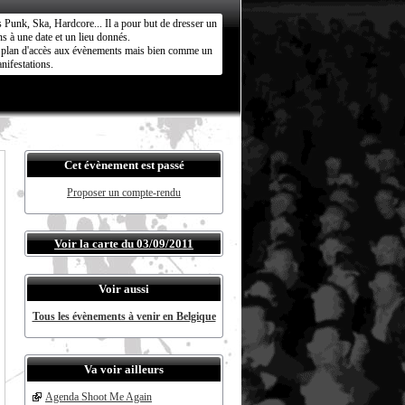
s Punk, Ska, Hardcore... Il a pour but de dresser un
s à une date et un lieu donnés.
ct plan d'accès aux évènements mais bien comme un
nifestations.
Cet évènement est passé
Proposer un compte-rendu
Voir la carte du 03/09/2011
Voir aussi
Tous les évènements à venir en Belgique
Va voir ailleurs
Agenda Shoot Me Again