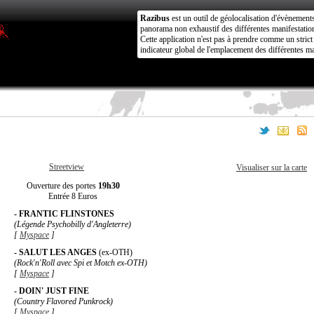
Razibus
est un outil de géolocalisation d'évènement
panorama non exhaustif des différentes manifestation
Cette application n'est pas à prendre comme un stri
indicateur global de l'emplacement des différentes ma
Streetview
Visualiser sur la carte
Ouverture des portes
19h30
Entrée 8 Euros
- FRANTIC FLINSTONES
(Légende Psychobilly d'Angleterre)
[
Myspace
]
- SALUT LES ANGES
(ex-OTH)
(Rock'n'Roll avec Spi et Motch ex-OTH)
[
Myspace
]
- DOIN' JUST FINE
(Country Flavored Punkrock)
[
Myspace
]