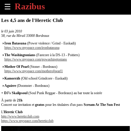
☰
×
Les 4,5 ans de l'Heretic Club
Accueil
le
03 juin 2010
58, rue du Mirail 33000 Bordeaux
Tous
Iron Batasuna
(Power violence / Grind - Euskadi)
les
https://www.myspace.com/ironbatasuna
évènements
The Washingtonians
(Fastcore à la DS-13 - Poitiers)
à
https://www.myspace.com/gowashingtonians
venir
Mother Of Pearl
(Stoner - Bordeaux)
https://www.myspace.com/motherofpearl1
Annoncer
Kamorräh
(Old school Grindcore - Euskadi)
un
Aguirre
(Doomster - Bordeaux)
évènement
+ DJ's Skalipsoul
(Soul Punk Reggae - Bordeaux) au bar toute la soirée
À partir de
21h
Contact
Concert sur invitation et
gratos
pour les titulaires d'un pass
Scream At The Sun Fest
L'
Heretic Club
À
http://www.hereticclub.com
propos
https://www.myspace.com/hereticclub