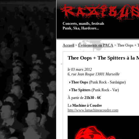
Concerts, manifs, festivals
Punk, Ska, Hardcore...
Accueil
>
Évènements en PACA
> Thee Oops + Th
Thee Oops + The Spitters à la
le
03 mars 2012
6, rue Jean Roque 13001 Marseille
Thee Oops
(Punk Rock - Sardaigne)
The Spitters
(Punk Rock - Var)
À partir de
21h30
-
6€
La
Machine à Coudre
http://www.lamachineacoudre.com