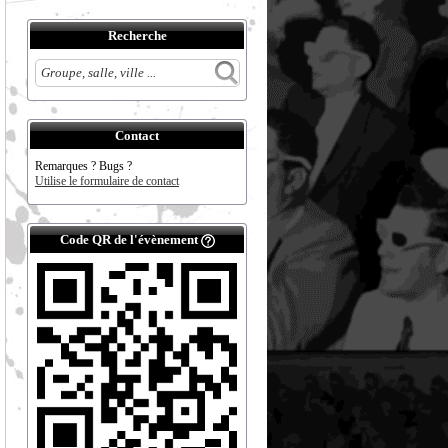
Recherche
Contact
Remarques ? Bugs ?
Utilise le formulaire de contact
Code QR de l'évènement