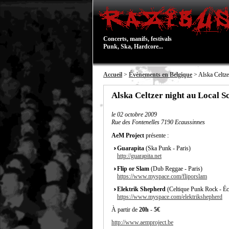
Concerts, manifs, festivals
Punk, Ska, Hardcore...
Accueil
>
Évènements en Belgique
> Alska Celtze
Alska Celtzer night au Local S
le
02 octobre 2009
Rue des Fontenelles 7190 Ecaussinnes
AeM Project
présente :
Guarapita
(Ska Punk - Paris)
http://guarapita.net
Flip or Slam
(Dub Reggae - Paris)
https://www.myspace.com/fliporslam
Elektrik Shepherd
(Celtique Punk Rock - Éc
https://www.myspace.com/elektrikshepherd
À partir de
20h
-
5€
http://www.aemproject.be